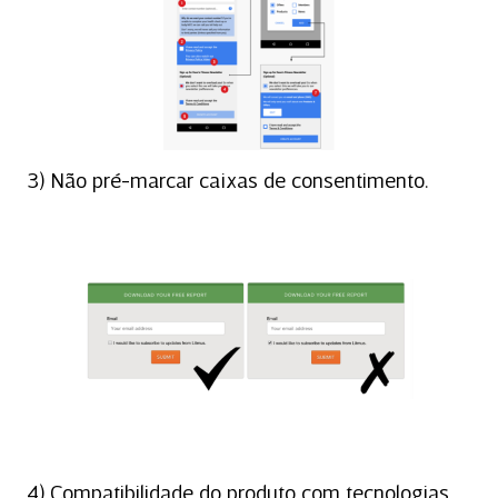
3) Não pré-marcar caixas de consentimento.
4) Compatibilidade do produto com tecnologias