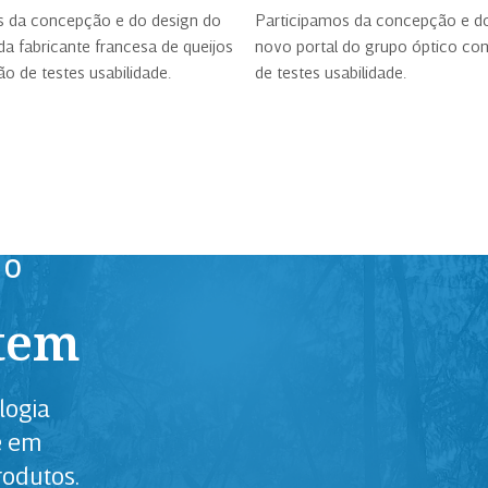
s da concepção e do design do
Participamos da concepção e d
da fabricante francesa de queijos
novo portal do grupo óptico co
o de testes usabilidade.
de testes usabilidade.
PO
stem
logia
e em
rodutos.